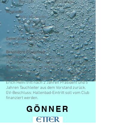
Beisitzer
Anita Meier
Mitglieder
Aktiv-Mitglieder
41
Prov. Mitglieder
16
Passiv-Mitglieder
21
Total Mitglieder
78
Generalversammlung
16. Februar 1990
Besondere Ereignisse
Statutenrevision wird genehmigt
(Anforderungen an TL definiert, Aufnahme von
Neumitgliedern ohne Wartezeit,
Entschuldigungen für GV sind zulässig; Busse
wird nicht mehr erhoben).
Erich Heini tritt nach 2 Jahren Präsident und 5
Jahren Tauchleiter aus dem Vorstand zurück.
GV-Beschluss: Hallenbad-Eintritt soll vom Club
finanziert werden.
GÖNNER