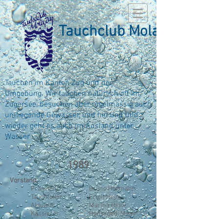
Tauchclub Mola
Tauchen im Kanton Zug und der
Umgebung. Wir tauchen natürlich oft im
Zugersee, besuchen aber regelmässig auch
umliegende Gewässer, und hin und und
wieder geht es auch im Ausland unter
Wasser
1989
Vorstand
Präsident
Bruno Hermann
Tauchleiter
Erich Heini
Aktuarin
Marina Heini
Kassierer
Hansruedi Meier