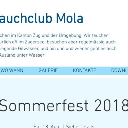
auchclub Mola
chen im Kanton Zug und der Umgebung. Wir tauchen
ürlich oft im Zugersee, besuchen aber regelmässig auch
iegende Gewässer, und hin und und wieder geht es auch
Ausland unter Wasser
 WO WANN
GALERIE
KONTAKTE
DOWNL
Sommerfest 201
Sa., 18. Aug.
  |  
Siehe Details