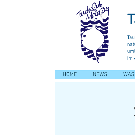
T
Tau
nat
uml
im 
HOME
NEWS
WAS