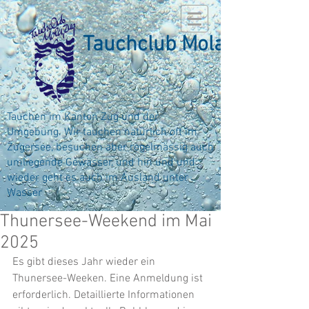
Tauchclub Mola
Tauchen im Kanton Zug und der
Umgebung. Wir tauchen natürlich oft im
Zugersee, besuchen aber regelmässig auch
umliegende Gewässer, und hin und und
wieder geht es auch im Ausland unter
Wasser
Thunersee-Weekend im Mai
2025
Es gibt dieses Jahr wieder ein 
Thunersee-Weeken. Eine Anmeldung ist 
erforderlich. Detaillierte Informationen 