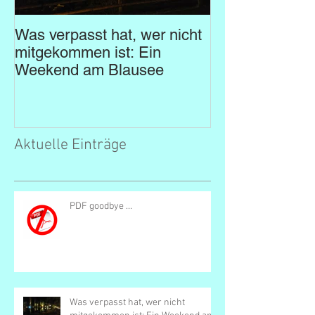
Was verpasst hat, wer nicht
Tauchweekend 
mitgekommen ist: Ein
Weekend am Blausee
Aktuelle Einträge
PDF goodbye ...
Was verpasst hat, wer nicht